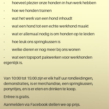
- hoeveel plezier onze honden in hun werk hebben
- hoe we honden trainen
- wat het werk van een hond inhoudt
- wat een hond tot een echte werkhond maakt
- wat er allemaal nodig is om honden op te leiden
- hoe leuk ons springkussen is
- welke dieren er nog meer bij ons wonen
- wat een topsport pakwerken voor werkhonden
eigenlijk is.
Van 10:00 tot 15:00 zijn er elk half uur rondleidingen,
demonstraties, is er merchandise, een springkussen,
ponyritjes, en is er eten en drinken te koop.
Entree is gratis.
Aanmelden via Facebook stellen we op prijs.