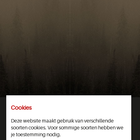
Cookies
Dogcentre Holland
Deze website maakt gebruik van verschillende
Molenbaan 13
soorten cookies. Voor sommige soorten hebben we
5768 RT
je toestemming nodig.
Limburg, MEIJEL